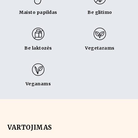
Maisto papildas
Be glitimo
Be laktozės
Vegetarams
Veganams
VARTOJIMAS