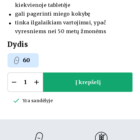
kiekvienoje tabletėje
gali pagerinti miego kokybę
tinka ilgalaikiam vartojimui, ypač
vyresniems nei 50 metų žmonėms
Dydis
60
Į krepšelį
PAŠALINTI 1
PRIDĖTI 1
Yra sandėlyje