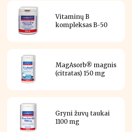
Vitaminų B
kompleksas B-50
MagAsorb® magnis
(citratas) 150 mg
Gryni žuvų taukai
1100 mg